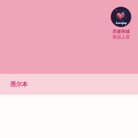
爱趣商城
新品上店
墨尔本