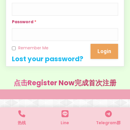
Password
*
Remember Me
Lost your password?
点击Register Now完成首次注册
热线
Line
Telegram群