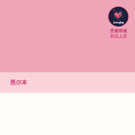
爱趣商城
新品上店
墨尔本