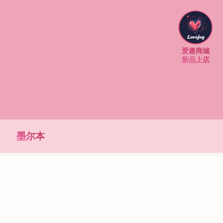
爱趣商城
新品上店
墨尔本