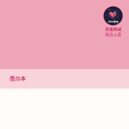
爱趣商城
新品上店
墨尔本