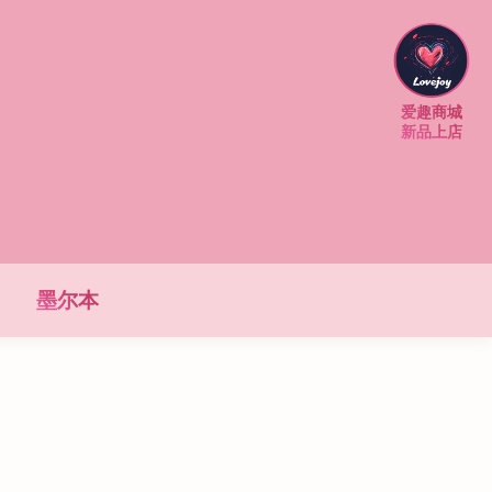
爱趣商城
新品上店
墨尔本