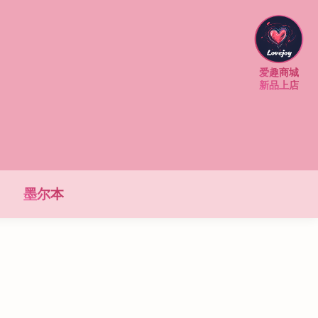
爱趣商城
新品上店
墨尔本