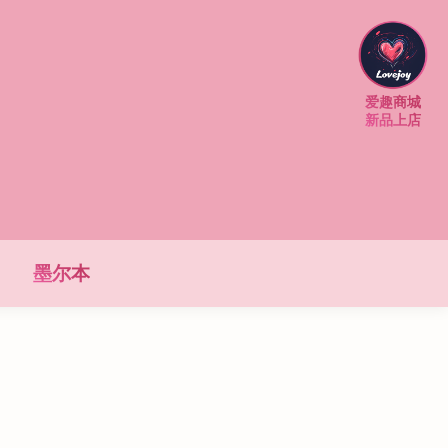
爱趣商城
新品上店
墨尔本