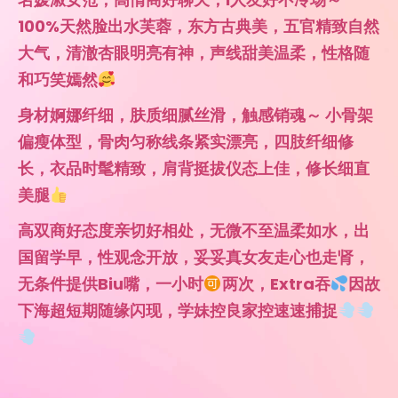
100%天然脸出水芙蓉，东方古典美，五官精致自然
大气，清澈杏眼明亮有神，声线甜美温柔，性格随
和巧笑嫣然
身材婀娜纤细，肤质细腻丝滑，触感销魂～ 小骨架
偏瘦体型，骨肉匀称线条紧实漂亮，四肢纤细修
长，衣品时髦精致，肩背挺拔仪态上佳，修长细直
美腿
高双商好态度亲切好相处，无微不至温柔如水，出
国留学早，性观念开放，妥妥真女友走心也走肾，
无条件提供Biu嘴，一小时
两次，Extra吞
因故
下海超短期随缘闪现，学妹控良家控速速捕捉