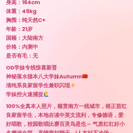
身高：164cm
体重：45kg
胸围：纯天然C+
年龄：21岁
国籍：大陆南方
价格：内测中
是否有毛：无
OD学妹专线惊喜新晋
神秘落水猫本八大学妹Autumn
清纯系良家留学生兼职闪现
学妹控火速捕捉
100%全真本人照片，籍贯南方一线城市，根正苗红
良家留学生，本地在读中英文流利，专修德语，爱
好唱歌，校园歌唱比赛百灵鸟是也～ 气质杠杠好小
名媛淑女范，高情商好聊天，i人友好不冷场～