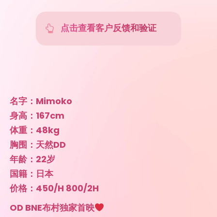
名字：Mimoko
身高：167cm
体重：48kg
胸围：天然DD
年龄：22岁
国籍：日本
价格：450/H 800/2H
OD BNE布村独家首映
日本空投东瀛甜心爆乳小樱花Mimoko
天然DD骚气日式小娇妾
100%全真本人照片，高清室内实拍低修版人照
差，邻家软妹控挚爱款 ，秀色可餐，100%天然脸
毫无整形。表情灵动娇憨，水汪汪澄澈小鹿眸，神