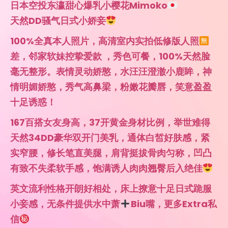
情明媚娇憨，秀气高鼻梁，粉嫩花瓣唇，笑意盈盈
十足诱惑！
167百搭女友身高，37开黄金身材比例，举世难得
天然34DD豪华双开门美乳，通体白皙好肤感，紧
实窄腰，修长笔直美腿，肩背挺拔骨肉匀称，凹凸
有致不失柔软手感，饱满诱人肉肉翘臀后入绝佳
英文流利性格开朗好相处，床上撩意十足日式跪服
小妾感，无条件提供水中萧
Biu嘴，更多Extra私
信
超短期停留布村，火热预约中