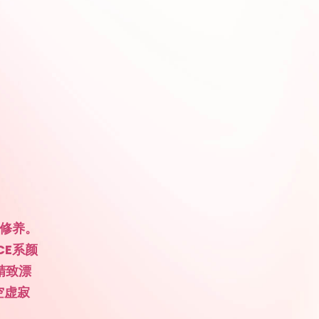
好修养。
CE系颜
精致漂
空虚寂