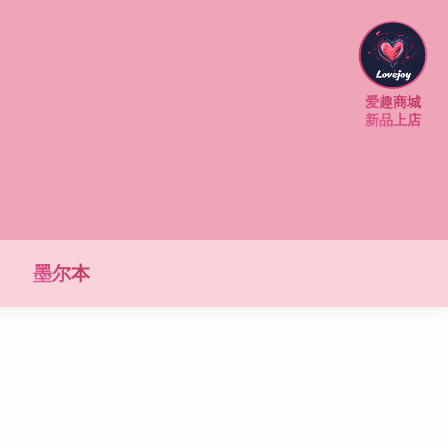
爱趣商城
新品上店
墨尔本