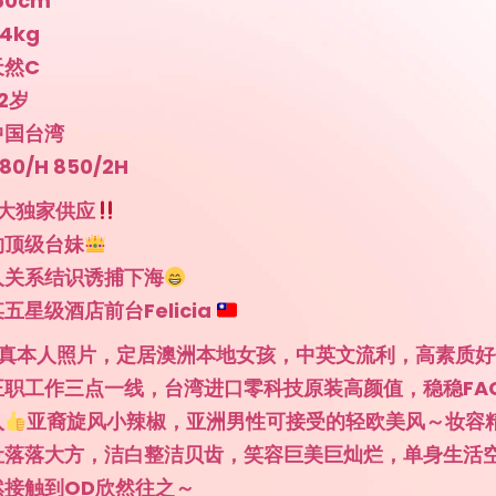
60cm
4kg
天然C
2岁
中国台湾
0/H 850/2H
大独家供应
约顶级台妹
人关系结识诱捕下海
五星级酒店前台Felicia
%全真本人照片，定居澳洲本地女孩，中英文流利，高素质
正职工作三点一线，台湾进口零科技原装高颜值，稳稳FA
入
亚裔旋风小辣椒，亚洲男性可接受的轻欧美风～妆容
吐落落大方，洁白整洁贝齿，笑容巨美巨灿烂，单身生活
然接触到OD欣然往之～