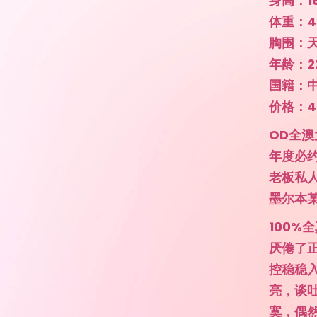
身高：1
体重：4
胸围：
年龄：2
国籍：
价格：48
OD全澳
年度必
老板私
墨尔本某
100
厌倦了
控稳稳
亮，谈
寞，偶