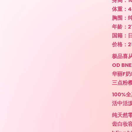
身高：1
体重：4
胸围：纯
年龄：2
国籍：
价格：250
极品喜
OD B
华丽F奶
三点粉
100
活中活
纯天然
齿白妆