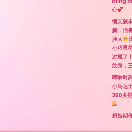
blin
心
细支硕
腿，信
脸大
小巧显
过瘾了
纹身，
嘿咻时
小马达
360度
超短期停