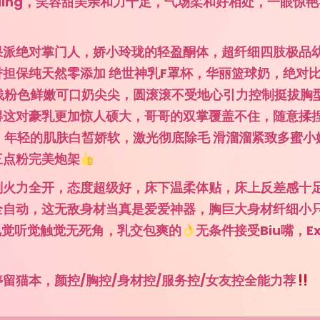
g bling，笑容甜美亲和力十足，气场柔和好相处，一眼惊
果派绝对掌门人，娇小玲珑的轻盈酮体，超纤细四肢极品
誉担保纯天然零添加 绝世神乳F罩杯，华丽篮球奶，绝对
浅粉色鲜嫩可口奶尖尖，圆滚滚不受地心引力控制挺拔胸
得这对豪乳更加惊人硕大，哥哥的双掌覆盖不住，随意揉
年轻的肌肤白皙娇软，激光彻底除毛 滑溜溜紧致多蜜小
三点粉完美炮架
刻火力全开，态度超级好，床下温柔体贴，床上反差感十
全自动，这无敌身材当真是爱爱神器，胸巨大身材纤细小
视觉听觉触觉无死角，乳交包爽的
无条件接受Biu嘴，Ex
留猫本，颜控/胸控/身材控/服务控/女友控全能力荐