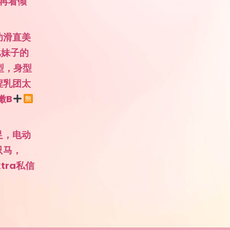
艳再看倾
幼滑直美
比妹子的
型，身型
捏乳团太
嫩B
足，电动
只马，
tra私信