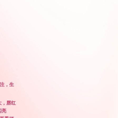
专注，生
大，唇红
闪亮