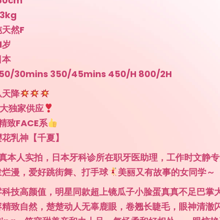
60cm
3kg
天然F
1岁
日本
/30mins 350/45mins 450/H 800/2H
从天降
NE大独家供应
精致FACE系
樱花乳神【千夏】
%全真本人实拍，日本牙科诊所在职牙医助理，工作时文静
泼烂漫，爱好跳街舞、打手球
美丽又有故事的女同学～
零科技高颜值，明星同款超上镜瓜子小脸蛋真真不足巴掌
容精致自然，楚楚动人无辜鹿眼，卷翘长睫毛，眼神清澈