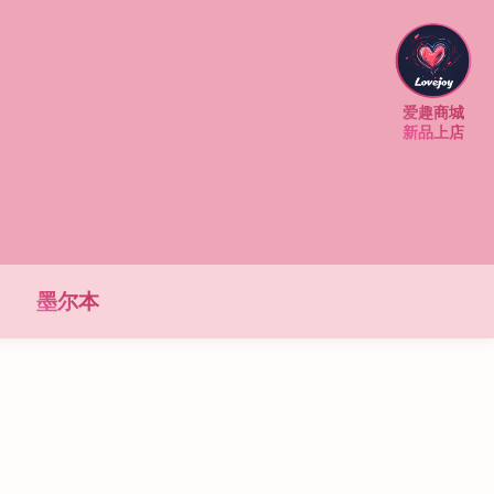
爱趣商城
新品上店
墨尔本