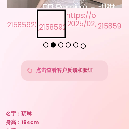
名字：玥琳
身高：164cm
体重：46kg
胸围：E Cup
年龄：20岁
国籍：大陆南方
价格：800/H 1500/2H
OD Premium头等舱
BNE独家荣耀特供
全澳No.1最强王者掀翻天花板
舞动奇迹一字马明星品质
E杯豪乳国标舞艺术生【玥琳】