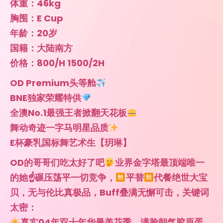
OD的哥哥们吃太好了吧
业界金字塔最顶端唯一
的她☝
碾压荡平一切竞争，
平替
代餐绝世大宝
贝，无与伦比真极品，Buff叠满无懈可击，关键词
太密：
真实04年双十年华最美花季，满脸朝气胶原蛋
白，小龄优势乍现
艺术生绝顶好气质，似画中小仙下凡，顶级体态
天鹅颈，一字锁骨一字香肩
从小练习国标舞，专业舞者水平，自律且勤奋，
童子功超绝柔韧性，一字马说来就来
E杯爆乳一炮上头，惊人逆天比例，超细腰身性
感马甲线+超丰圆臀，绝世大曲线辣到哥哥心尖
性格单纯巨好相处，酥柔小甜嗓嘤嘤醉人，床上
春情荡漾敏感小喷泉，媚态毕露征服满足感五颗
星！