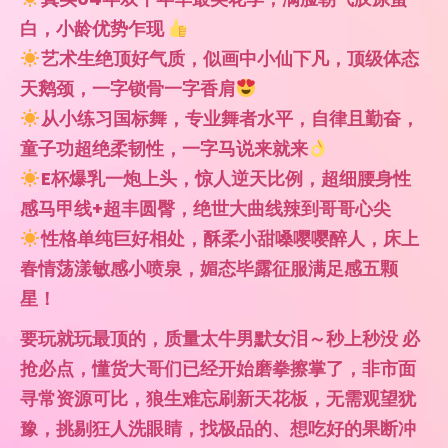
要玩就玩最顶的，质量太牛男默女泪～秒上秒没 必
抢必点，懂货大哥们已经开始磨拳擦掌了，非市面
寻常资源可比，狼生难忘刷新天花板，无需观望犹
豫，挑剔狂人洗眼睛，找极品的、想吃好的果断冲