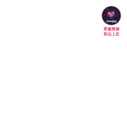
爱趣商城
新品上店
墨尔本