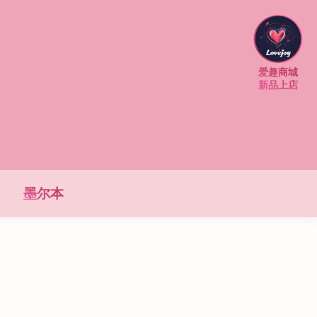
爱趣商城
新品上店
墨尔本