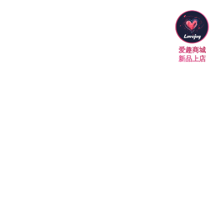
爱趣商城
新品上店
墨尔本