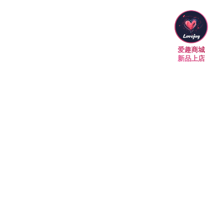
爱趣商城
新品上店
今日在线
联系方式
服务介绍
招聘合作
成为VIP
墨尔本
南区：萝莉双飞 最后①天