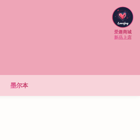
爱趣商城
新品上店
墨尔本