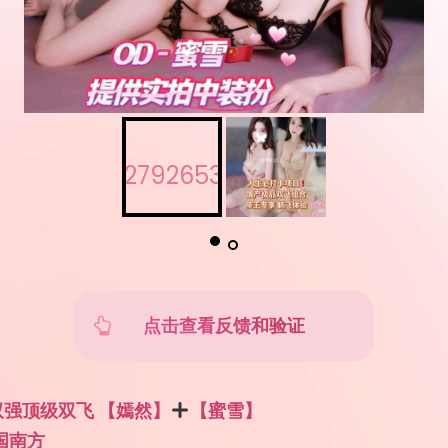
点击查看反馈和验证
强顶级双飞 【嫣然】
【蜜雪】
国南方