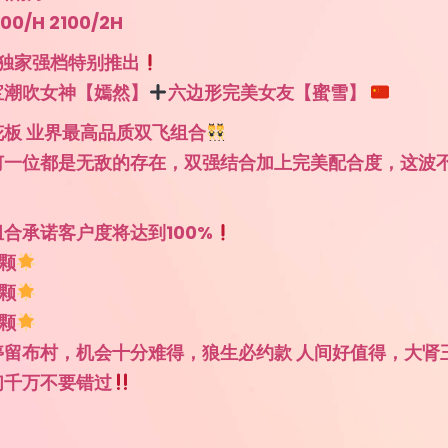
0/H 2100/2H
村独家强档特别推出
宝潮吹女神【嫣然】
六边形完美女友【蜜雪】
板 业界最高品质双飞组合
何一位都是无敌的存在，双强结合加上完美配合度，这波
！
合承诺客户度将达到100%
颗
颗
颗
停留布村，机会十分难得，狼生必约款 人间好值得，大肾
们千万不要错过