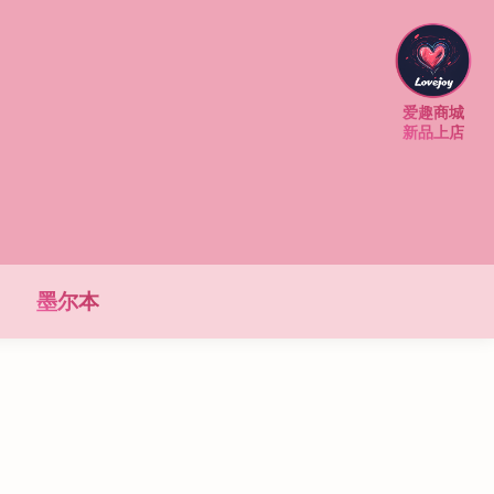
爱趣商城
新品上店
墨尔本