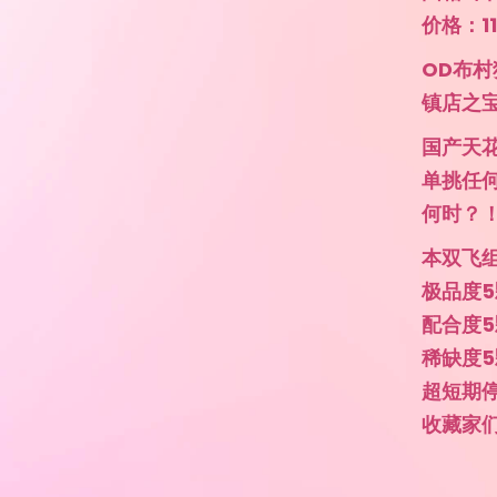
价格：110
OD布
镇店之
国产天花
单挑任
何时？
本双飞组
极品度5
配合度5
稀缺度5
超短期
收藏家